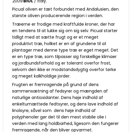
2009
BIOL
/ Italy.
Picual oliven er tæt forbundet med Andalusien, den
største oliven producerende region i verden.
Træerne er frodige med kraftfulde kroner, der har
en tendens til at lukke sig om sig selv. Picual starter
tidligt med at sætte frugt og er et meget
produktivt træ, hvilket er en af grundene til at
plantager med denne type træ er øget meget. Det
er en type træ, som tilpasser sig forskellige klimaer
og jordbundsforhold og er tolerant overfor frost,
selvom den ikke er modstandsdygtig overfor tørke
og meget kalkholdige jorder.
Frugten er fremragende på grund af dens
sammensætning af fedsyrer og mængden af
naturlige antioxidanter. Dens høje indhold af
enkeltumættede fedtsyrer, og dens lave indhold af
linolsyre, såvel som dens høje indhold af
polyphenoler gør det til den mest stabile olie i
verden med lang holdbarhed, ligesom den fungerer
fremragende, når den bliver opvarmet.