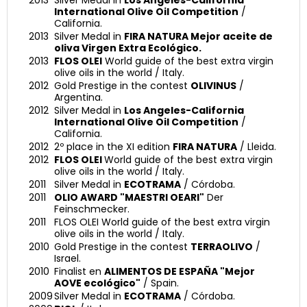
2013
Silver Medal in
Los Angeles-California
International Olive Oil Competition
/
California.
2013
Silver Medal in
FIRA NATURA Mejor aceite de
oliva Virgen Extra Ecológico.
2013
FLOS OLEI
World guide of the best extra virgin
olive oils in the world / Italy.
2012
Gold Prestige in the contest
OLIVINUS
/
Argentina.
2012
Silver Medal in
Los Angeles-California
International Olive Oil Competition
/
California.
2012
2º place in the XI edition
FIRA NATURA
/ Lleida.
2012
FLOS OLEI
World guide of the best extra virgin
olive oils in the world / Italy.
2011
Silver Medal in
ECOTRAMA
/ Córdoba.
2011
OLIO AWARD "MAESTRI OEARI"
Der
Feinschmecker.
2011
FLOS OLEI World guide of the best extra virgin
olive oils in the world / Italy.
2010
Gold Prestige in the contest
TERRAOLIVO
/
Israel.
2010
Finalist en
ALIMENTOS DE ESPAÑA "Mejor
AOVE ecológico"
/ Spain.
2009
Silver Medal in
ECOTRAMA
/ Córdoba.