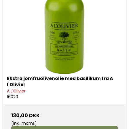
Ekstra jomfruolivenolie med basilikum fra A
l'Olivier
A L'Olivier
16020
130,00 DKK
(inkl. moms)