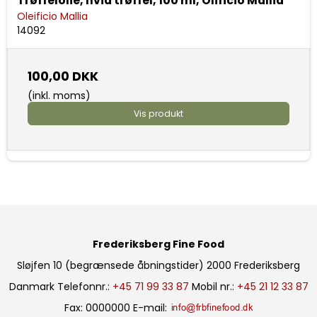
Trøffelolie, hvid trøffel, 100 ml, Olificio Mallia
Oleificio Mallia
14092
100,00 DKK
(inkl. moms)
Vis produkt
Frederiksberg Fine Food
Sløjfen 10 (begrænsede åbningstider)
2000 Frederiksberg
Danmark
Telefonnr.
:
+45 71 99 33 87
Mobil nr.
:
+45 21 12 33 87
Fax
:
0000000
E-mail
: