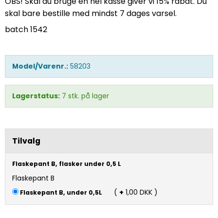
OBS! Skal du bruge en hel kasse giver vi 15% rabat. Du
skal bare bestille med mindst 7 dages varsel.
batch 1542
Model/Varenr.:
58203
Lagerstatus:
7
stk.
på lager
Tilvalg
Flaskepant B, flasker under 0,5 L
Flaskepant B
(
+
1,00 DKK )
Flaskepant B, under 0,5L