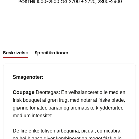
POSTNR 1000-2500 OG 2700 + 2720, 2800-2900
Beskrivelse
Specifikationer
Smagenoter:
Coupage
Deortegas: En velbalanceret olie med en
frisk bouquet af grøn frugt med noter af friske blade,
grønne tomater, banan og aromatiske krydderurter,
medium intensitet.
De fire enkeltoliven arbequina, picual, cornicabra
og hojiblanca giver kombineret en meget frisk olie