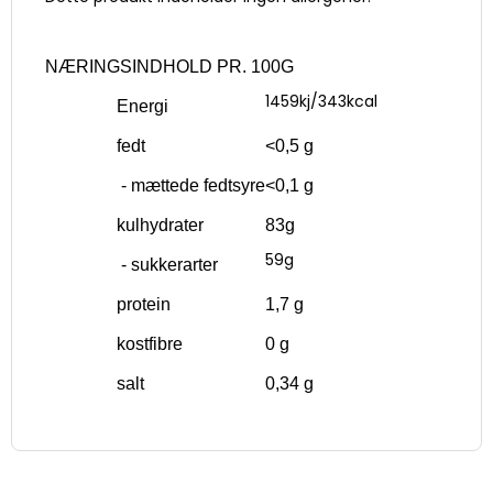
NÆRINGSINDHOLD PR. 100G
1459kj/343kcal
Energi
fedt
<0,5 g
- mættede fedtsyre
<0,1 g
kulhydrater
83g
59g
- sukkerarter
protein
1,7 g
kostfibre
0 g
salt
0,34 g