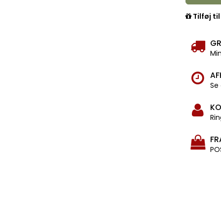
Tilføj ti
GR
Min
AF
Se 
KO
Rin
FR
PO