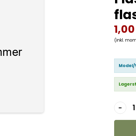
fla
1,0
(inkl. mo
Model/
Lagers