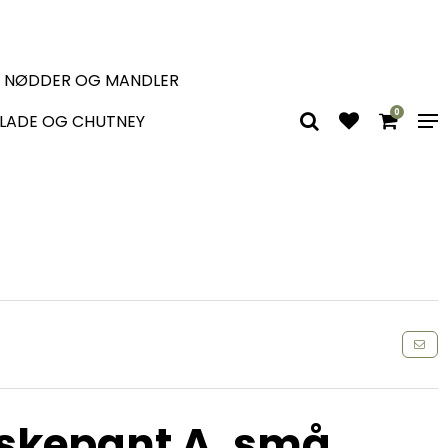
, NØDDER OG MANDLER
0
LADE OG CHUTNEY
skepant A, små