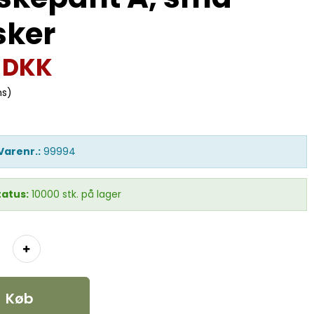
sker
0 DKK
ms)
Varenr.:
99994
tatus:
10000
stk.
på lager
Køb