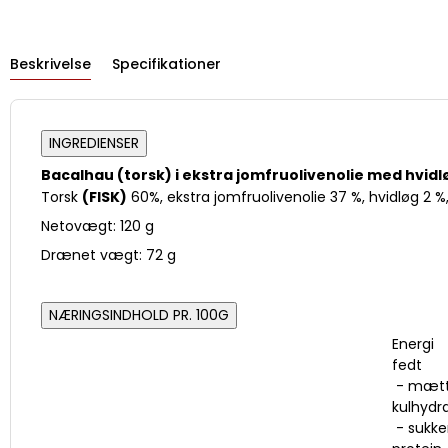
Beskrivelse
Specifikationer
INGREDIENSER
Bacalhau (torsk) i ekstra jomfruolivenolie med hvidl
Torsk
(FISK)
60%, ekstra jomfruolivenolie 37 %, hvidløg 2 %, 
Netovægt: 120 g
Drænet vægt: 72 g
NÆRINGSINDHOLD PR. 100G
Energi
fedt
- mætt
kulhydr
- sukke