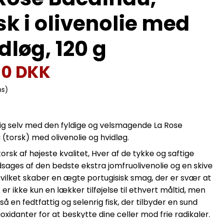
sk i olivenolie med
dløg, 120 g
00 DKK
ms)
ig selv med den fyldige og velsmagende La Rose
(torsk) med olivenolie og hvidløg.
torsk af højeste kvalitet, Hver af de tykke og saftige
edsages af den bedste ekstra jomfruolivenolie og en skive
hvilket skaber en ægte portugisisk smag, der er svær at
k er ikke kun en lækker tilføjelse til ethvert måltid, men
så en fedtfattig og selenrig fisk, der tilbyder en sund
ioxidanter for at beskytte dine celler mod frie radikaler.