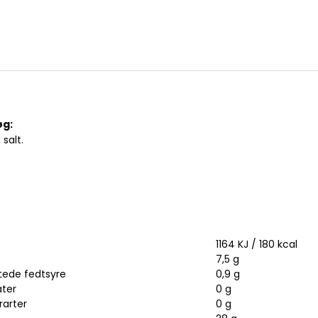
øg:
salt.
1164 KJ / 180 kcal
7,5 g
ede fedtsyre
0,9 g
ater
0 g
rarter
0 g