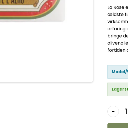
La Rose e
ældste fi
virksomh
erfaring
bringe de
olivenoli
fortiden 
Model/
Lagers