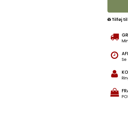
Tilføj ti
GR
Min
AF
Se 
KO
Rin
FR
PO