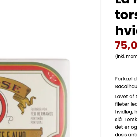
tor
hvi
75,
(inkl. mo
Forkæl d
Bacalhau 
Lavet af 
fileter l
hvidløg, 
slå. Tors
det er og
dosis ant