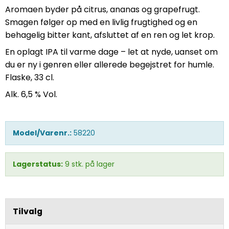
Aromaen byder på citrus, ananas og grapefrugt.
Smagen følger op med en livlig frugtighed og en
behagelig bitter kant, afsluttet af en ren og let krop.
En oplagt IPA til varme dage – let at nyde, uanset om
du er ny i genren eller allerede begejstret for humle.
Flaske, 33 cl.
Alk. 6,5 % Vol.
Model/Varenr.:
58220
Lagerstatus:
9
stk.
på lager
Tilvalg