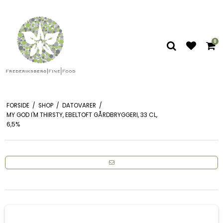
0
FORSIDE
/
SHOP
/
DATOVARER
/
MY GOD I'M THIRSTY, EBELTOFT GÅRDBRYGGERI, 33 CL,
6,5%