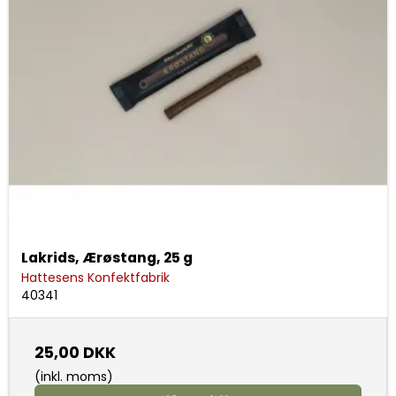
Lakrids, Ærøstang, 25 g
Hattesens Konfektfabrik
40341
25,00 DKK
(inkl. moms)