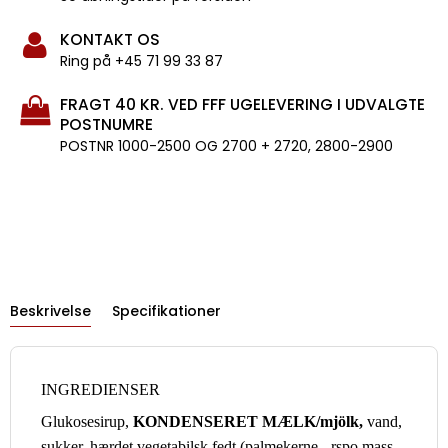
KONTAKT OS
Ring på +45 71 99 33 87
FRAGT 40 KR. VED FFF UGELEVERING I UDVALGTE
POSTNUMRE
POSTNR 1000-2500 OG 2700 + 2720, 2800-2900
Beskrivelse
Specifikationer
INGREDIENSER
Glukosesirup,
KONDENSERET MÆLK/mjölk,
vand,
sukker, hærdet vegetabilsk fedt (palmekerne - rspo mass