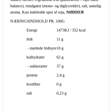
balance), emulgator (mono- og diglycerider), salt, naturlig
aroma. Kan indeholde spor af soja,
NØDDER
NÆRINGSINDHOLD PR. 100G
Energi
1473KJ / 352 kcal
fedt
11 g
- mættede fedtsyre
10 g
kulhydrater
62 g
- sukkerarter
37 g
protein
2,4 g
kostfibre
0 g
salt
0,23 g