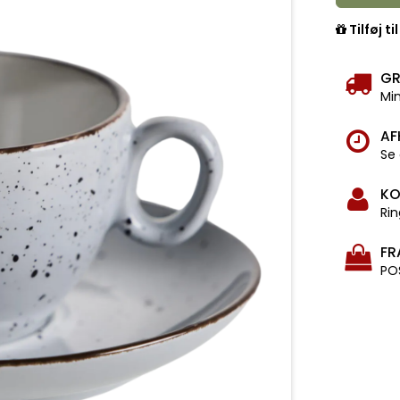
Tilføj ti
GR
Min
AF
Se 
KO
Rin
FR
PO