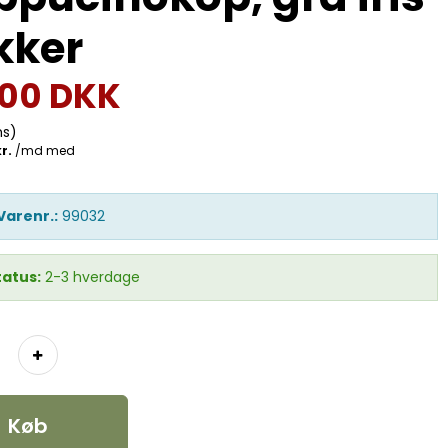
kker
,00 DKK
ms)
Varenr.:
99032
tatus:
2-3 hverdage
Køb