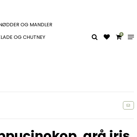
 NØDDER OG MANDLER
0
LADE OG CHUTNEY
pucinokop, grå iris