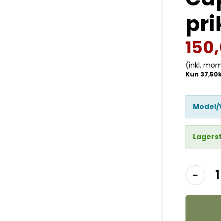
pri
150
(inkl. mo
Model/
Lagers