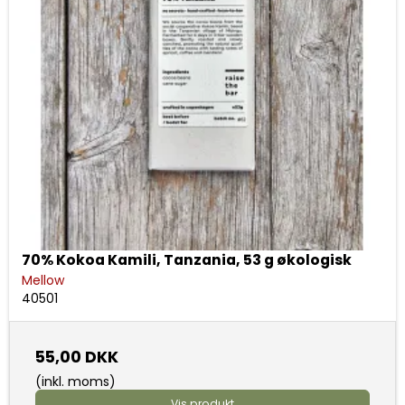
70% Kokoa Kamili, Tanzania, 53 g økologisk
Mellow
40501
55,00 DKK
(inkl. moms)
Vis produkt