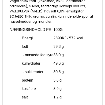
Vegetabilsk fedt (kokosnød, RSPO-certificeret
palmeolie), sukker, fedtfattigt kakaopulver 12%,
VALLEPULVER (MÆLK), havsalt 0,6%, emulgator:
SOJALECITHIN, aroma: vanilin. Kan indeholde spor af
hasselnødder og mandler.
NÆRINGSINDHOLD PR. 100G
Energi
2390KJ / 572 kcal
fedt
39,3 g
- mættede fedtsyre
33,0 g
kulhydrater
49,6 g
- sukkerarter
30,8 g
protein
3,8 g
kostfibre
3,9 g
salt
1,2 g