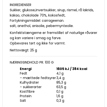
INGREDIENSER
Sukker, glukose,invertsukker, sirup, rismel, rå lakrids,
kakao, chokolade 70%, kokosfedt,
Fortykningsmiddel: carrageenan.
salt, anethol, anisolie, pebermynteolie.
Konfektstængerne er fremstillet af naturlige råvarer
og kan variere i smag og farve.
Opbevares tørt og ikke for varmt.
Nettovægt: 25 g
NÆRINGSINDHOLD PR. 100 G
Energi
1605 kJ / 384 kcal
Fedt
4,1 g
– mættede fedtsyrer
3,4 g
Kulhydrater
85,3 g
– sukkerarter
63,5 g
Kostfibre
0,1 g
Protein
1,6 g
Salt
0,3 g