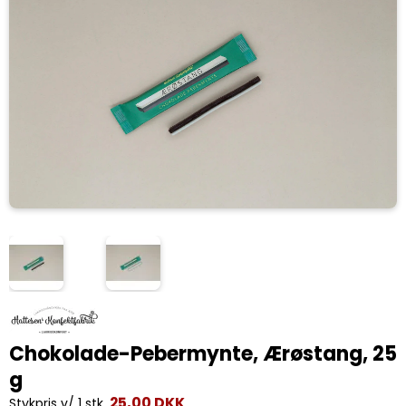
Chokolade-Pebermynte, Ærøstang, 25
g
25,00 DKK
Stykpris v/ 1 stk.