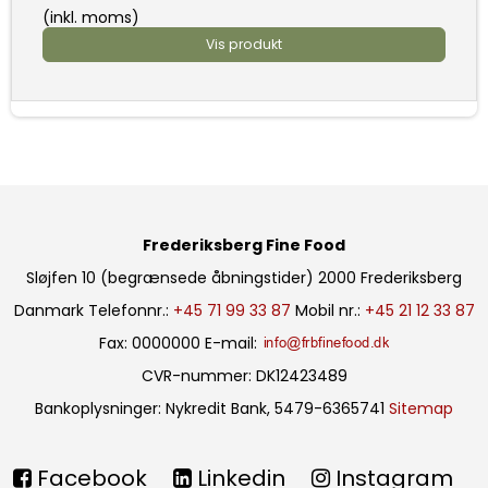
(inkl. moms)
Vis produkt
Frederiksberg Fine Food
Sløjfen 10 (begrænsede åbningstider)
2000 Frederiksberg
Danmark
Telefonnr.
:
+45 71 99 33 87
Mobil nr.
:
+45 21 12 33 87
Fax
:
0000000
E-mail
:
CVR-nummer
:
DK12423489
Bankoplysninger
:
Nykredit Bank, 5479-6365741
Sitemap
Facebook
Linkedin
Instagram